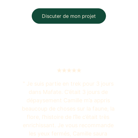
Discuter de mon projet
★★★★★
" Je suis partie en trek pour 3 jours 
dans Mafate. C’était 3 jours de 
dépaysement Camille m’a appris 
beaucoup de choses sur la faune, la 
flore, l’histoire de l’île c’était très 
enrichissant. Je vous recommande 
les yeux fermés, Camille saura 