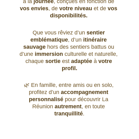
à la 
journée
, conçues en fonction de 
vos envies
, de 
votre niveau
 et de 
vos 
disponibilités. 
Que vous rêviez d’un 
sentier 
emblématique
, d’un 
itinéraire 
sauvage
 hors des sentiers battus ou 
d’une 
immersion
 culturelle et naturelle, 
chaque 
sortie
 est 
adaptée
 à 
votre 
profil.
🌿 En famille, entre amis ou en solo, 
profitez d’un 
accompagnement 
personnalisé
 pour découvrir La 
Réunion 
autrement
, en toute 
tranquillité
.