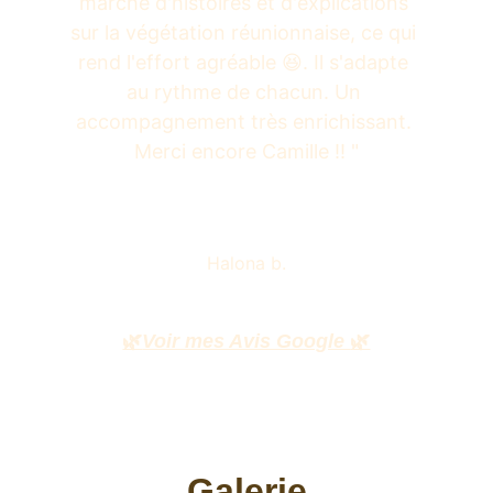
marche d'histoires et d'explications 
sur la végétation réunionnaise, ce qui 
rend l'effort agréable 😆. Il s'adapte 
au rythme de chacun. Un 
accompagnement très enrichissant. 
Merci encore Camille !! "
Halona b.
🌿
Voir mes Avis Google 
🌿
Galerie